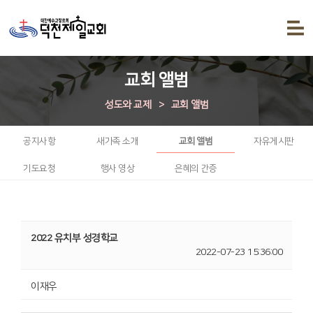
교회 앨범
성도와 교제
>
교회 앨범
공지사항
새가족 소개
교회 앨범
자유게시판
기도요청
행사 영상
은혜의 간증
2022 유치부 성경학교
2022-07-23 15:36:00
이재우