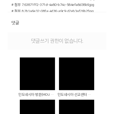
# 첨부 7.63871ff2-371d-4a80-b74c-584efa8d38b9.jpg
# 첨부 8.2b1a6e32-08fa-4d36-a9c9-d2eb3af26b2f.jpg
# 첨부 9.31dc53f6-2100-42f9-af1e-de7b4850f22f.jpg
댓글
# 첨부 10.bfe5a410-2b88-49f5-947c-888f05663b95.jpg
# 첨부 11.3ff9794e-95a6-4159-a677-b3e772adf512.jpg
# 첨부 12.7be7ded7-2e9a-4873-819b-be3d8e0375b2.jpg
댓글쓰기 권한이 없습니다.
# 첨부 13.aaa11469-3a1e-4328-9f24-7ad640f11edb.jpg
# 첨부 14.3a578f50-b619-4fab-8063-07e8bb1bf705.jpg
# 첨부 15.31786c15-aac7-4ab7-8ac9-783eac9bf886.jpg
Views
Views
인도네시아 방문(MOU 체결 및 선교지 방문)
인도네시아 선교센터 완공 (BSIB 미전도 종족 전도센터)