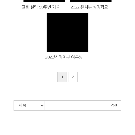
교회 설립 50주년 기념 찬양율동대회
2022 유치부 성경학교
Views
2022년 영아부 여름성경학교
1
2
검색