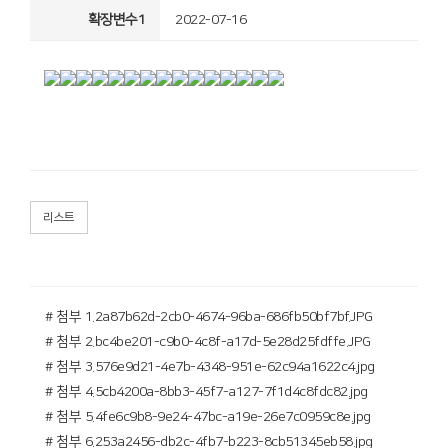
확장변수1
2022-07-16
리스트
# 첨부 1.2a87b62d-2cb0-4674-96ba-686fb50bf7bf.JPG
# 첨부 2.bc4be201-c9b0-4c8f-a17d-5e28d25fdffe.JPG
# 첨부 3.576e9d21-4e7b-4348-951e-62c94a1622c4.jpg
# 첨부 4.5cb4200a-8bb3-45f7-a127-7f1d4c8fdc82.jpg
# 첨부 5.4fe6c9b8-9e24-47bc-a19e-26e7c0959c8e.jpg
# 첨부 6.253a2456-db2c-4fb7-b223-8cb51345eb58.jpg