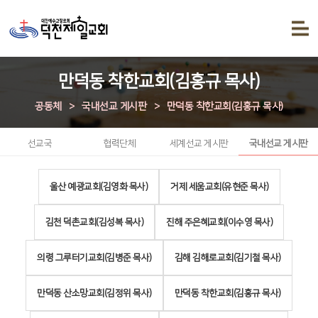
만덕동 착한교회(김홍규 목사)
공동체
>
국내선교 게시판
>
만덕동 착한교회(김홍규 목사)
선교국
협력단체
세계선교 게시판
국내선교 게시판
울산 예광교회(김영화 목사)
거제 세움교회(유현준 목사)
김천 덕촌교회(김성복 목사)
진해 주은혜교회(이수영 목사)
의령 그루터기교회(김병준 목사)
김해 김해로교회(김기철 목사)
만덕동 산소망교회(김정위 목사)
만덕동 착한교회(김홍규 목사)