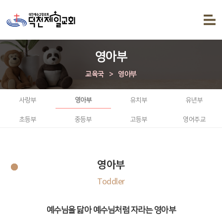
영아부
교육국
>
영아부
사랑부
영아부
유치부
유년부
초등부
중등부
고등부
영어주교
영아부
Toddler
예수님을 닮아 예수님처럼 자라는 영아부