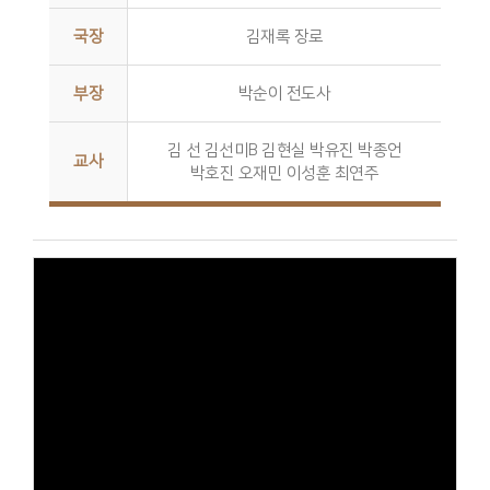
국장
김재록 장로
부장
박순이 전도사
김 선 김선미B 김현실 박유진 박종언
교사
박호진 오재민 이성훈 최연주
Views