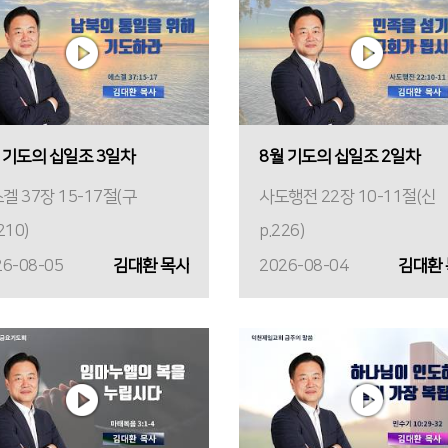
 기도의 십일조 3일차
8월 기도의 십일조 2일차
겔 37장 15-17절(구
사도행전 22장 10-11절(신
210)
p.226)
26-08-05
김대환 목사
2026-08-04
김대환