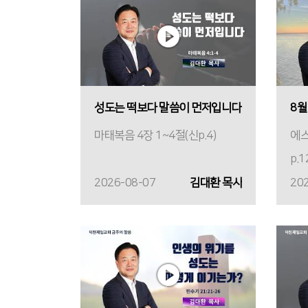
성도는 떡보다 말씀이 먼저입니다
8월
마태복음 4장 1~4절(신p.4)
에스
p.1
2026-08-07
김대환 목사
20