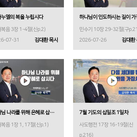
누엘의 복을 누립시다
복음 3장 1-4절(신p.2)
민수기 10장 29-32절(구p.21
26-07-31
김대환 목사
2026-07-26
김대환
하나님 나라를 위해 은혜로 삽시다
7월 기도의 십일조 1일차
복음 1장 1, 17절(신p.1)
사도행전 17장 16-19절(신
p.216)