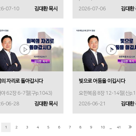
26-07-10
김대환 목사
2026-07-06
김대환
의 자리로 돌아갑시다
빛으로 어둠을 이깁시다
야 62장 6-7절(구p.1043)
요한복음 8장 12-14절(신p.1
26-06-28
김대환 목사
2026-06-21
김대환
...
1
2
3
4
5
6
7
8
9
10
41