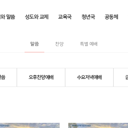
와 말씀
성도와 교제
교육국
청년국
공동체
담임 목사
예배와 말씀
>
말씀
>
담임 목사
말씀
찬양
특별 예배
말씀
오후찬양예배
수요저녁예배