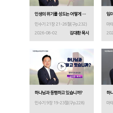
인생의 위기를 성도는 어떻게 이기는가?
임마
민수기 21장 21-26절(구p.232)
마태
2026-08-02
김대환 목사
20
하나님과 동행하고 있습니까?
민수기 9장 19-23절(구p.228)
마태