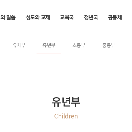
와 말씀
성도와 교제
교육국
청년국
공동체
유년부
교육국
>
유년부
유치부
유년부
초등부
중등부
유년부
Children