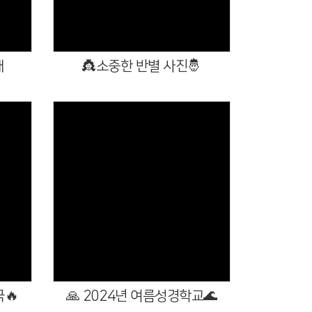
배
👸소중한 반별 사진🤴
Views
극🔥
🙏 2024년 여름성경학교🌊