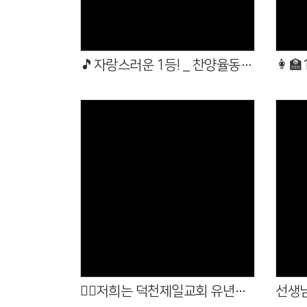
🎵자랑스러운 1등! _ 찬양율동대회 🥁🎶
👩‍
Views
🙋‍♀️저희는 덕천제일교회 유년부입니다!💕
선생님들