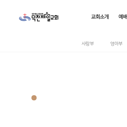
교회소개
예배
사랑부
영아부