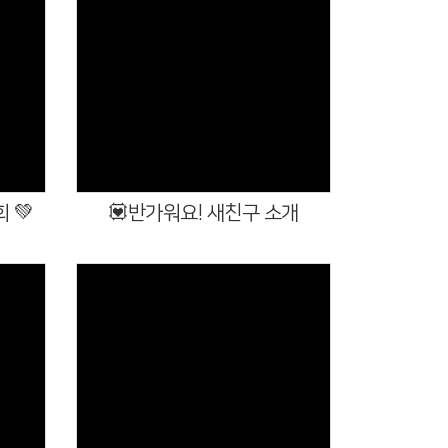
Views
 💚
💟반가워요! 새친구 소개
Views