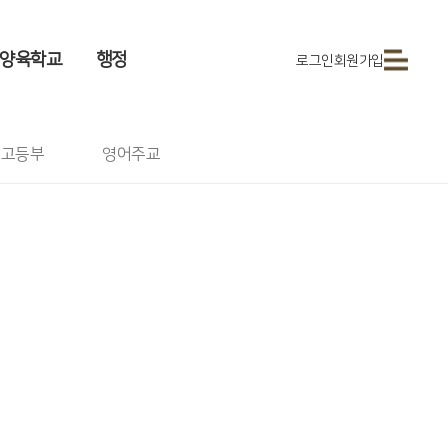
양육학교
행정
로그인
회원가입
고등부
영어주교