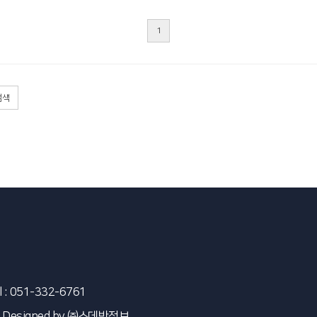
1
검색
l : 051-332-6761
 Designed by
㈜스데반정보