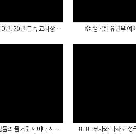
10년, 20년 근속 교사상 시상
💞 행복한 유년부 예
Views
Views
의 즐거운 세미나 시간!🎇✨
🧚‍♀️🧚‍♂️부자와 나사로 성