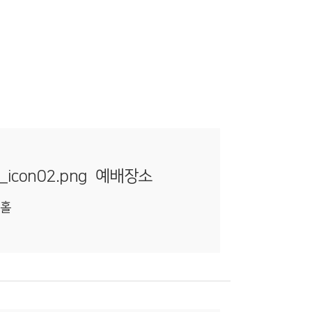
예배장소
윗홀