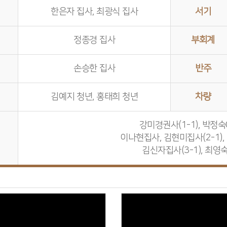
한은자 집사, 최광식 집사
서기
정종경 집사
부회계
손승한 집사
반주
김예지 청년, 홍태희 청년
차량
강미경권사(1-1), 박정숙
이나현집사, 김현미집사(2-1),
김신자집사(3-1), 최영숙