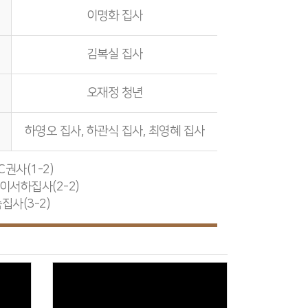
이명화 집사
김복실 집사
오재정 청년
하영오 집사, 하관식 집사, 최영혜 집사
C권사(1-2)
 이서하집사(2-2)
집사(3-2)