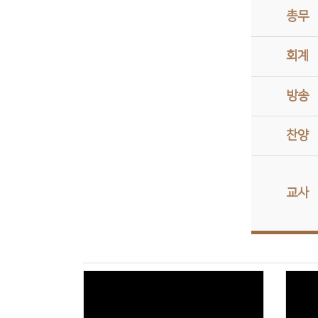
총무
회계
방송
찬양
교사